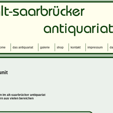
ome
das antiquariat
galerie
shop
kontakt
impressum
da
unit
n im alt-saarbrücker antiquariat
ern aus vielen bereichen